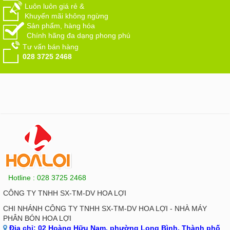
Luôn luôn giá rẻ &
Khuyến mãi không ngừng
Sản phẩm, hàng hóa
Chính hãng đa dạng phong phú
Tư vấn bán hàng
028 3725 2468
Hotline : 028 3725 2468
CÔNG TY TNHH SX-TM-DV HOA LỢI
CHI NHÁNH CÔNG TY TNHH SX-TM-DV HOA LỢI - NHÀ MÁY
PHÂN BÓN HOA LỢI
Địa chỉ:
02 Hoàng Hữu Nam, phường Long Bình, Thành phố