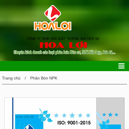
Trang chủ
Phân Bón NPK