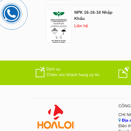
NPK 16-16-16 Nhập
Khẩu
Liên hệ
Dịch vụ
Chăm sóc khách hang uy tín
CÔNG 
CHI N
Địa 
Điện t