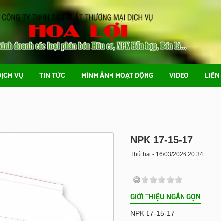
DỊCH VỤ
TIN TỨC
HÌNH ẢNH HOẠT ĐỘNG
VIDEO
LIÊN
NPK 17-15-17
Thứ hai - 16/03/2026 20:34
GIỚI THIỆU NGẮN GỌN
NPK 17-15-17