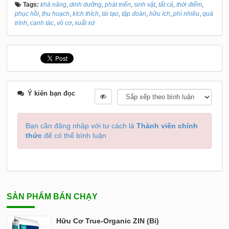
Tags:
khả năng
,
dinh dưỡng
,
phát triển
,
sinh vật
,
tất cả
,
thời điểm
,
phục hồi
,
thu hoạch
,
kích thích
,
tái tạo
,
tập đoàn
,
hữu ích
,
phì nhiêu
,
quá
trình
,
canh tác
,
vô cơ
,
xuất xứ
Ý kiến bạn đọc
Bạn cần đăng nhập với tư cách là
Thành viên chính
thức
để có thể bình luận
SẢN PHẨM BÁN CHẠY
Hữu Cơ True-Organic ZIN (Bỉ)