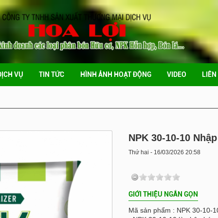
DỊCH VỤ
TIN TỨC
HÌNH ẢNH HOẠT ĐỘNG
VIDEO
LIÊN
NPK 30-10-10 Nhập
Thứ hai - 16/03/2026 20:58
GIỚI THIỆU NGẮN GỌN
Mã sản phẩm : NPK 30-10-1