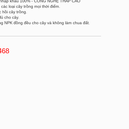
ón nhập khẩu 100% - CÔNG NGHỆ THÁP CAO
các loại cây trồng mọi thời điểm.
c hồi cây trồng.
đủ cho cây.
ng NPK đồng đều cho cây và không làm chua đất.
468