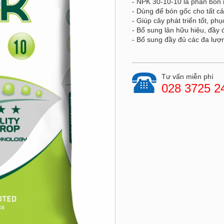
- NPK 30-10-10 là phân b
- Dùng để bón gốc cho tất cả 
- Giúp cây phát triển tốt, phụ
- Bổ sung lân hữu hiệu, đầy 
- Bổ sung đầy đủ các đa lượ
Tư vấn miễn phí
028 3725 2