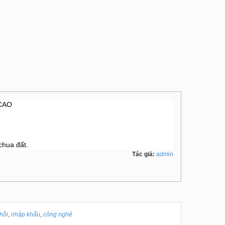
 CAO
chua đất.
Tác giả:
admin
hồi
,
nhập khẩu
,
công nghệ