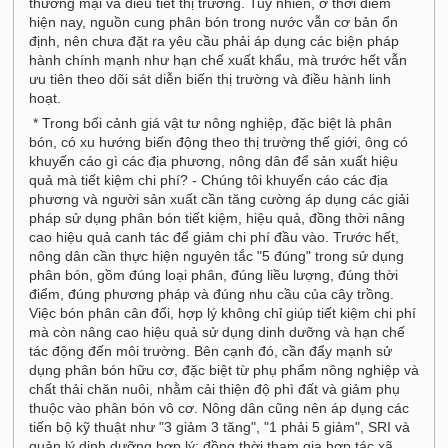
thương mại và điều tiết thị trường. Tuy nhiên, ở thời điểm
hiện nay, nguồn cung phân bón trong nước vẫn cơ bản ổn
định, nên chưa đặt ra yêu cầu phải áp dụng các biện pháp
hành chính mạnh như hạn chế xuất khẩu, mà trước hết vẫn
ưu tiên theo dõi sát diễn biến thị trường và điều hành linh
hoạt.
* Trong bối cảnh giá vật tư nông nghiệp, đặc biệt là phân
bón, có xu hướng biến động theo thị trường thế giới, ông có
khuyến cáo gì các địa phương, nông dân để sản xuất hiệu
quả mà tiết kiệm chi phí? - Chúng tôi khuyến cáo các địa
phương và người sản xuất cần tăng cường áp dụng các giải
pháp sử dụng phân bón tiết kiệm, hiệu quả, đồng thời nâng
cao hiệu quả canh tác để giảm chi phí đầu vào. Trước hết,
nông dân cần thực hiện nguyên tắc "5 đúng" trong sử dụng
phân bón, gồm đúng loại phân, đúng liều lượng, đúng thời
điểm, đúng phương pháp và đúng nhu cầu của cây trồng.
Việc bón phân cân đối, hợp lý không chỉ giúp tiết kiệm chi phí
mà còn nâng cao hiệu quả sử dụng dinh dưỡng và hạn chế
tác động đến môi trường. Bên cạnh đó, cần đẩy mạnh sử
dụng phân bón hữu cơ, đặc biệt từ phụ phẩm nông nghiệp và
chất thải chăn nuôi, nhằm cải thiện độ phì đất và giảm phụ
thuộc vào phân bón vô cơ. Nông dân cũng nên áp dụng các
tiến bộ kỹ thuật như "3 giảm 3 tăng", "1 phải 5 giảm", SRI và
quản lý dinh dưỡng hợp lý; đồng thời tham gia hợp tác xã,