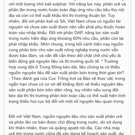
với một lượng nhỏ kali sulphat. Với năng lực này, phân urê và
phân lân trong nước hoàn toàn đáp ứng nhu cầu tiêu thụ nội
địa và còn có thể xuất khẩu khi thị trường thuận lợi. Tuy
nhiên, đối với phân kali và SA, Việt Nam chưa có nguồn tài
nguyên và chưa sản xuất được nên vẫn phải phụ thuộc hoàn
toàn vào nhập khẩu. Đối với phân DAP, năng lực sản xuất
trong nước hiện đáp ứng khoảng 60% nhu cầu, phần còn lại
phải nhập khẩu. Nhìn chung, trong bối cảnh hiện nay nguồn
cung phân bón cho sản xuất nông nghiệp trong nước vẫn
được bảo đảm, và vấn đề cần theo dõi chặt chẽ chủ yếu là
biến động giá nguyên liệu và thị trường quốc tế. * Trường
hợp xung đột ở Trung Đông kéo dài, liệu chúng ta có thiếu
nguồn nguyên liệu để sản xuất phân bón trong thời gian tới?
- Theo đánh giá của Cục Trồng trọt và Bảo vệ thực vật, trong
ngắn hạn chưa có cơ sở để khẳng định sẽ thiếu nguyên liệu
sản xuất phân bón trên diện rộng, tuy nhiên nếu xung đột
kéo dài thì thị trường phân bón toàn cầu có thể xuất hiện tình
trạng thiếu hụt cục bộ đối với một số nguyên liệu quan trọng.
Đối với Việt Nam, nguồn nguyên liệu cho sản xuất phân urê
và phân lân cơ bản được chủ động trong nước, do sử dụng
khí thiên nhiên, than và quặng apatit nội địa. Các nhà máy
urê lớn trong nước cũng đã xây dựng kế hoạch sản xuất, dự