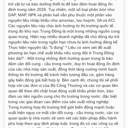
trữ vật tư và bảo dưỡng thiết bị để bảo đảm hoạt động ổn
định trong năm 2026. Tuy nhiên, một số loại phân bón như
DAP, MAP, NPK và phân kali vẫn phụ thuộc một phần vào
nguyên liệu nhập khẩu như amoniac, lưu huỳnh, SA và KCl.
Các nguyên liệu này chịu ảnh hưởng từ thị trường quốc tế,
trong đó khu vực Trung Đông là một trong những nguồn cung
quan trọng. Hiện nay nhiều doanh nghiệp đã chủ động dự trữ
nguyên liệu nên trong ngắn hạn chưa bị ảnh hưởng đáng kể.
Thực hiện nguyên tắc "5 đúng" * Liệu có xem xét đề xuất
phương án hạn chế xuất khẩu nếu xung đột ở Trung Đông
kéo dài? - Một trong những định hướng quan trọng là bảo
đảm cân đối cung - cầu trong nước, duy trì hoạt động ổn định
của các nhà máy sản xuất, đồng thời tăng cường minh bạch
thông tin thị trường để tránh hiện tượng đầu cơ, găm hàng
gây biến động giá bất hợp lý. Bên cạnh đó, chúng tôi sẽ phối
hợp với các đơn vị của Bộ Công Thương và các cơ quan liên
quan để theo dõi chặt hoạt động xuất khẩu phân bón, bảo
đảm ưu tiên nguồn cung cho thị trường trong nước, đặc biệt
trong các giai đoạn cao điểm của sản xuất nông nghiệp.
Trong trường hợp thị trường thế giới biến động mạnh hoặc
xuất hiện nguy cơ mất cân đối cung - cầu trong nước, các cơ
quan quản lý nhà nước sẽ xem xét các biện pháp điều hành
phù hợp theo quy định pháp luật, trong đó có các công cụ về