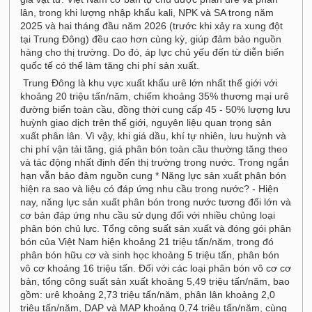
lân, trong khi lượng nhập khẩu kali, NPK và SA trong năm
2025 và hai tháng đầu năm 2026 (trước khi xảy ra xung đột
tại Trung Đông) đều cao hơn cùng kỳ, giúp đảm bảo nguồn
hàng cho thị trường. Do đó, áp lực chủ yếu đến từ diễn biến
quốc tế có thể làm tăng chi phí sản xuất.
Trung Đông là khu vực xuất khẩu urê lớn nhất thế giới với
khoảng 20 triệu tấn/năm, chiếm khoảng 35% thương mại urê
đường biển toàn cầu, đồng thời cung cấp 45 - 50% lượng lưu
huỳnh giao dịch trên thế giới, nguyên liệu quan trọng sản
xuất phân lân. Vì vậy, khi giá dầu, khí tự nhiên, lưu huỳnh và
chi phí vận tải tăng, giá phân bón toàn cầu thường tăng theo
và tác động nhất định đến thị trường trong nước. Trong ngắn
hạn vẫn bảo đảm nguồn cung * Năng lực sản xuất phân bón
hiện ra sao và liệu có đáp ứng nhu cầu trong nước? - Hiện
nay, năng lực sản xuất phân bón trong nước tương đối lớn và
cơ bản đáp ứng nhu cầu sử dụng đối với nhiều chủng loại
phân bón chủ lực. Tổng công suất sản xuất và đóng gói phân
bón của Việt Nam hiện khoảng 21 triệu tấn/năm, trong đó
phân bón hữu cơ và sinh học khoảng 5 triệu tấn, phân bón
vô cơ khoảng 16 triệu tấn. Đối với các loại phân bón vô cơ cơ
bản, tổng công suất sản xuất khoảng 5,49 triệu tấn/năm, bao
gồm: urê khoảng 2,73 triệu tấn/năm, phân lân khoảng 2,0
triệu tấn/năm, DAP và MAP khoảng 0,74 triệu tấn/năm, cùng