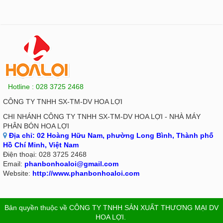
Hotline : 028 3725 2468
CÔNG TY TNHH SX-TM-DV HOA LỢI
CHI NHÁNH CÔNG TY TNHH SX-TM-DV HOA LỢI - NHÀ MÁY
PHÂN BÓN HOA LỢI
Địa chỉ:
02 Hoàng Hữu Nam, phường Long Bình, Thành phố
Hồ Chí Minh, Việt Nam
Điện thoại:
028 3725 2468
Email:
phanbonhoaloi@gmail.com
Website:
http://www.phanbonhoaloi.com
Bản quyền thuộc về
CÔNG TY TNHH SẢN XUẤT THƯƠNG MẠI DV
HOA LỢI
.