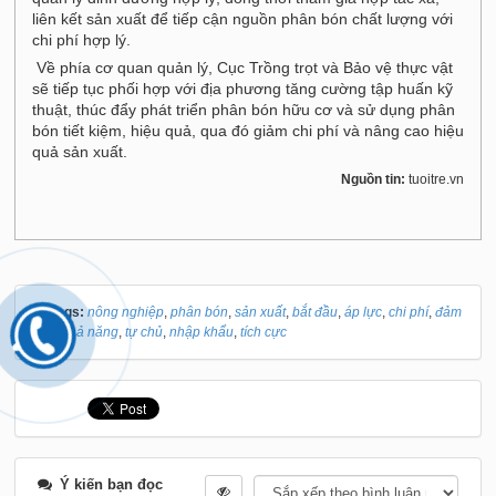
liên kết sản xuất để tiếp cận nguồn phân bón chất lượng với
chi phí hợp lý.
Về phía cơ quan quản lý, Cục Trồng trọt và Bảo vệ thực vật
sẽ tiếp tục phối hợp với địa phương tăng cường tập huấn kỹ
thuật, thúc đẩy phát triển phân bón hữu cơ và sử dụng phân
bón tiết kiệm, hiệu quả, qua đó giảm chi phí và nâng cao hiệu
quả sản xuất.
Nguồn tin:
tuoitre.vn
Tags:
nông nghiệp
,
phân bón
,
sản xuất
,
bắt đầu
,
áp lực
,
chi phí
,
đảm
bảo
,
khả năng
,
tự chủ
,
nhập khẩu
,
tích cực
Ý kiến bạn đọc