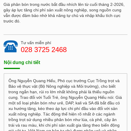
Giá phân bón trong nước bắt đầu nhích lên từ cuối tháng 2-2026,
gây áp lực tăng chi phí sản xuất nông nghiệp, song nguồn cung
vẫn được đảm bảo nhờ khả năng tự chủ và nhập khẩu tích cực
trước đó.
Tư vấn miễn phí
028 3725 2468
Nội dung chi tiết
Ông Nguyễn Quang Hiếu, Phó cục trưởng Cục Trồng trọt và
Bảo vệ thực vật (Bộ Nông nghiệp và Môi trường), cho biết
trong ngắn hạn, rủi ro lớn nhất không phải là thiếu nguồn
cung. Trao đổi với Tuổi Trẻ, ông Nguyễn Quang Hiếu nói: Giá
một số loại phân bón như urê, DAP, kali và SA đã bắt đầu có
xu hướng tăng, kéo theo áp lực chi phí đầu vào đối với sản
xuất nông nghiệp. Tác động thể hiện rõ nhất ở các ngành
trồng trọt sử dụng nhiều phân bón như lúa, cà phê, cây ăn
trái và rau màu, khi chi phí sản xuất gia tăng theo biến động
giá vật tư. Việt Nam cơ bản tự chủ được phân urê và phân